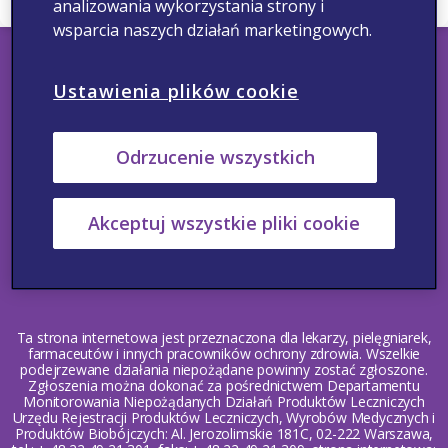
analizowania wykorzystania strony i
wsparcia naszych działań marketingowych.
Ustawienia plików cookie
Śledź nas
Odrzucenie wszystkich
Skontaktuj się z nami
Zgłaszanie działań niepożądanych
Akceptuj wszystkie pliki cookie
Informacja medyczna
Polityka Prywatności
Warunki korzystania
Copyright © 2022 Viatris. Wszelkie prawa zastrzeżone.
Ta strona internetowa jest przeznaczona dla lekarzy, pielęgniarek,
farmaceutów i innych pracowników ochrony zdrowia. Wszelkie
podejrzewane działania niepożądane powinny zostać zgłoszone.
Zgłoszenia można dokonać za pośrednictwem Departamentu
Monitorowania Niepożądanych Działań Produktów Leczniczych
Urzędu Rejestracji Produktów Leczniczych, Wyrobów Medycznych i
Produktów Biobójczych: Al. Jerozolimskie 181C, 02-222 Warszawa,