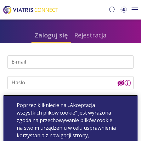
Zaloguj się
Rejestracja
E-mail
Hasło
Zapomniałeś hasła?
Poprzez kliknięcie na „Akceptacja
wszystkich plików cookie” jest wyrażona
Zaloguj się
zgoda na przechowywanie plików cookie
na swoim urządzeniu w celu usprawnienia
korzystania z nawigacji strony,
PL-MUL-2026-00001