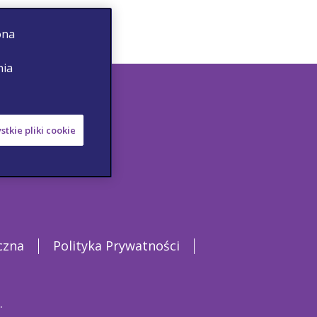
ona
nia
stkie pliki cookie
czna
Polityka Prywatności
.