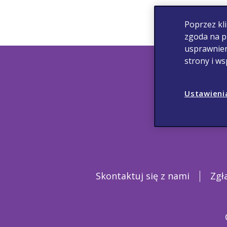
Poprzez kli
zgoda na p
usprawnien
strony i w
Ustawieni
Skontaktuj się z nami
Zgł