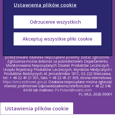
Ustawienia plików cookie
Skontaktuj się z nami
Zgłaszanie działań niepożądanych
Odrzucenie wszystkich
Informacja medyczna
Polityka Prywatności
Warunki korzystania
Copyright © 2022 Viatris. Wszelkie prawa zastrzeżone.
Akceptuj wszystkie pliki cookie
Ta strona internetowa jest przeznaczona dla lekarzy, pielęgniarek,
farmaceutów i innych pracowników ochrony zdrowia. Wszelkie
podejrzewane działania niepożądane powinny zostać zgłoszone.
Zgłoszenia można dokonać za pośrednictwem Departamentu
Monitorowania Niepożądanych Działań Produktów Leczniczych
Urzędu Rejestracji Produktów Leczniczych, Wyrobów Medycznych i
Produktów Biobójczych: Al. Jerozolimskie 181C, 02-222 Warszawa,
tel.: + 48 22 49 21 301, faks: + 48 22 49 21 309, strona internetowa:
https://smz.ezdrowie.gov.pl
. Działania niepożądane można zgłaszać
również podmiotowi odpowiedzialnemu telefonicznie: + 48 22 546
64 00 lub mailowo:
PV.Poland@viatris.com
PL-MUL-2026-00001
Ustawienia plików cookie