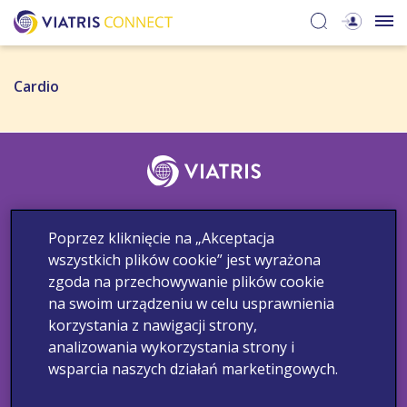
Cardio​
Śledź nas
Poprzez kliknięcie na „Akceptacja
wszystkich plików cookie” jest wyrażona
zgoda na przechowywanie plików cookie
Skontaktuj się z nami
Zgłaszanie działań niepożądanych
na swoim urządzeniu w celu usprawnienia
Informacja medyczna
Polityka Prywatności
Warunki korzystania
korzystania z nawigacji strony,
analizowania wykorzystania strony i
Copyright © 2022 Viatris. Wszelkie prawa zastrzeżone.
wsparcia naszych działań marketingowych.