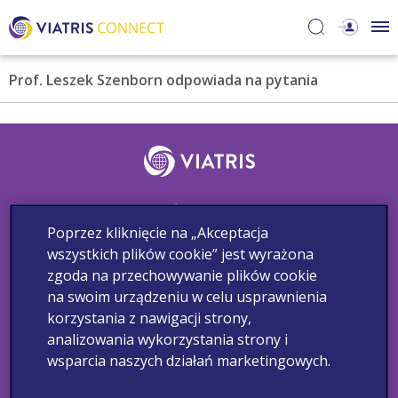
Prof. Leszek Szenborn odpowiada na pytania
Śledź nas
Poprzez kliknięcie na „Akceptacja
wszystkich plików cookie” jest wyrażona
zgoda na przechowywanie plików cookie
Skontaktuj się z nami
Zgłaszanie działań niepożądanych
na swoim urządzeniu w celu usprawnienia
Informacja medyczna
Polityka Prywatności
Warunki korzystania
korzystania z nawigacji strony,
analizowania wykorzystania strony i
Copyright © 2022 Viatris. Wszelkie prawa zastrzeżone.
wsparcia naszych działań marketingowych.