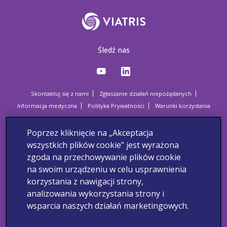
Śledź nas
Skontaktuj się z nami
Zgłaszanie działań niepożądanych
Informacja medyczna
Polityka Prywatności
Warunki korzystania
Copyright © 2022 Viatris. Wszelkie prawa zastrzeżone.
Poprzez kliknięcie na „Akceptacja
wszystkich plików cookie” jest wyrażona
zgoda na przechowywanie plików cookie
Ta strona internetowa jest przeznaczona dla lekarzy, pielęgniarek,
farmaceutów i innych pracowników ochrony zdrowia. Wszelkie
na swoim urządzeniu w celu usprawnienia
podejrzewane działania niepożądane powinny zostać zgłoszone.
korzystania z nawigacji strony,
Zgłoszenia można dokonać za pośrednictwem Departamentu
Monitorowania Niepożądanych Działań Produktów Leczniczych
analizowania wykorzystania strony i
Urzędu Rejestracji Produktów Leczniczych, Wyrobów Medycznych i
wsparcia naszych działań marketingowych.
Produktów Biobójczych: Al. Jerozolimskie 181C, 02-222 Warszawa,
tel.: + 48 22 49 21 301, faks: + 48 22 49 21 309, strona internetowa:
https://smz.ezdrowie.gov.pl
. Działania niepożądane można zgłaszać