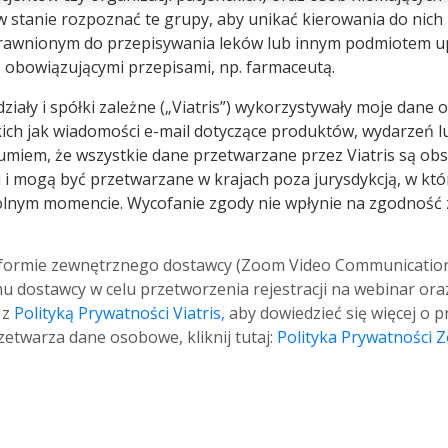
 stanie rozpoznać te grupy, aby unikać kierowania do nich
rawnionym do przepisywania leków lub innym podmiotem 
 obowiązującymi przepisami, np. farmaceutą.
oddziały i spółki zależne („Viatris”) wykorzystywały moje dan
ich jak wiadomości e-mail dotyczące produktów, wydarzeń l
umiem, że wszystkie dane przetwarzane przez Viatris są ob
 i mogą być przetwarzane w krajach poza jurysdykcją, w któ
lnym momencie. Wycofanie zgody nie wpłynie na zgodność 
formie zewnętrznego dostawcy (Zoom Video Communications, 
 dostawcy w celu przetworzenia rejestracji na webinar ora
 z
Polityką Prywatności Viatris,
aby dowiedzieć się więcej o
rzetwarza dane osobowe, kliknij tutaj:
Polityka Prywatności 