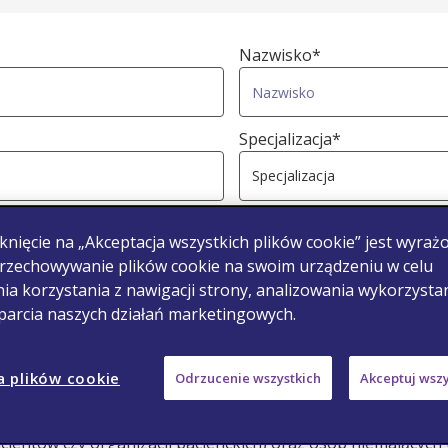
Nazwisko*
Specjalizacja*
Numer wykonywania zawo
knięcie na „Akceptacja wszystkich plików cookie” jest wyraż
rzechowywanie plików cookie na swoim urządzeniu w celu
ia korzystania z nawigacji strony, analizowania wykorzysta
Miasto*
sparcia naszych działań marketingowych.
a plików cookie
Odrzucenie wszystkich
Akceptuj wszy
ami krajowymi i kodeksami praktyki zabronione jest rekla
cjentów czy organizacji pacjenckich) oraz osób niemających