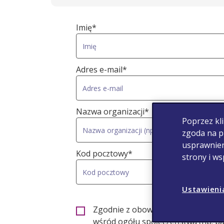
Imię*
Adres e-mail*
Nazwa organizacji*
Poprzez kli
zgoda na p
usprawnien
Kod pocztowy*
strony i w
Ustawieni
Zgodnie z obowiązującymi przepis
wśród ogółu społeczeństwa (np. pa