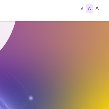
A
A
A