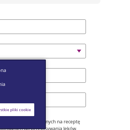
du*
ona
nia
stkie pliki cookie
mowanie leków wydawanych na receptę
 uprawnień do przepisywania leków.